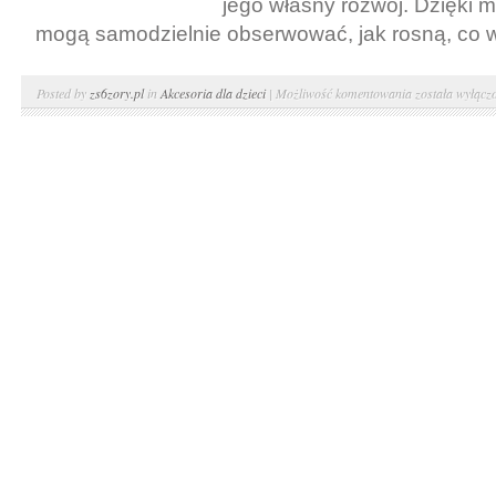
jego własny rozwój. Dzięki 
Lublinie
mogą samodzielnie obserwować, jak rosną, co w
Zalety
Posted by
zs6zory.pl
in
Akcesoria dla dzieci
|
Możliwość komentowania
została wyłącz
posiadania
miarki
wzrostu
dla
dziecka.
Rozwój
dziecka