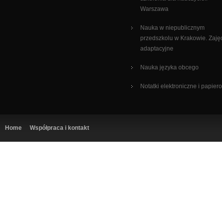
Warszawa
Nauka w niepublicznym
przedszkolu w Krakowie. Zaję
adaptacyjne
Nauka języka obcego
Notatki elektroniczne i papier
Home
Współpraca i kontakt