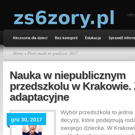
zs6z
Akcesoria dla dzieci
Bez kategorii
Edukacja
Sprawdź inform
Home
» Posts made in grudzień, 2017
Nauka w niepublicznym
przedszkolu w Krakowie. 
adaptacyjne
Wybór przedszkola to jedna
gru 30, 2017
decyzji, które podejmują rod
swojego dziecka. W Krakowi