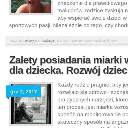
znaczenie dla prawidłowego
maluchów, rodzice zyskują 
aby wspierać swoje dzieci w
sportowych pasji. Niezależnie od tego, czy chodzi
Zajęciach
Posted by
zs6zory.pl
in
Edukacja
|
Możliwość komentowania
została wyłączona
aktywne
w
Zalety posiadania miarki 
szkołach
dla dziecka. Rozwój dzie
w
Lublinie.
Zajęcia
Każdy rodzic pragnie, aby j
sportowe,
gru 2, 2017
rozwijało się zdrowo i szczę
lekcje
praktycznych narzędzi, któr
pływania
ten proces, jest miarka wzros
dla
sposób na monitorowanie po
dzieci
skuteczny sposób na angaż
w