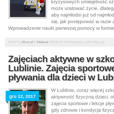
kryzysowych umiejętność szy
może uratować życie, dlatego 
aby najmłodsi już od najmłod
się, jak postępować w razie 
Wprowadzenie nauki pierwszej pomocy w formie 
Pierwsza
Posted by
zs6zory.pl
in
Edukacja
|
Możliwość komentowania
została wyłączona
pomoc
w
Zajęciach aktywne w szk
przedszkolach.
Lublinie. Zajęcia sportowe
Zajęcia
dla
pływania dla dzieci w Lubl
dzieci
–
W Lublinie, coraz więcej szk
Pierwsza
gru 12, 2017
aktywność fizyczną dzieci, 
pomoc
Kraków
zajęcia sportowe i lekcje pł
gdy zdrowie i kondycja fizy