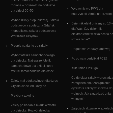
dzieci. Poduszki dla dzieci ręcznie
robione – poszewki na poduszki
Wydawnictwo PWN dla
dla dzieci 50×50
nauczycieli. Strefa nauczyciel
Wybór szkoły niepublicznej. Szkoła
Dziennik elektroniczny sp 13 –
podstawowa społeczna Gdańsk,
dla Was. Czy dzienniki
niepubliczna szkoła podstawowa
elektroniczne w szkołach to d
Warszawa Ursynów
rozwiązanie?
Przepis na danie do szkoły.
Regulamin zabawy fantowej
Wybór fotelika samochodowego
Po co nam certyfikat FCE?
dla dziecka. Najlepsze foteliki
samochodowe dla dzieci, tanie
Kulturalna Obsługa
foteliki samochodowe dla dzieci
Co dyrektor szkoły wprowadz
Zalety mat edukacyjnych dla dzieci.
zarządzeniem? Zarządzenie
Gry dla dzieci edukacyjne
dyrektora szkoły w sprawie dn
wolnych. Jak zarządzać dniam
Przybory szkolne
wolnymi?
Zalety posiadania miarki wzrostu
Zajęciach aktywne w szkołach
dla dziecka. Rozwój dziecka