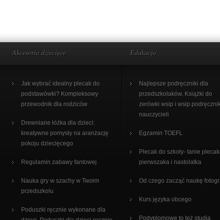
Akcesoria dziecięce
Edukacja
Jak wybrać idealny plecak do
Najlepsze podręczniki dla
podstawówki? Kompleksowy
przedszkolaków. Książki do
przewodnik dla rodziców
zerówki wsip i wsip podręcznik
nauczycieli
Drewniane łóżka dla dzieci:
kreatywne pomysły na aranżację
Egzamin TOEFL
pokoju dziecięcego
Plecak do szkoły- tanie plecak
Regulamin zabawy fantowej
pierwszaka i nastolatka
Nauka gry w szachy w Twoim
Od czego zacząć naukę fotogra
przedszkolu
Kurs języka obcego
Poduszki ręcznie wykonane dla
Podyplomowe to też studia