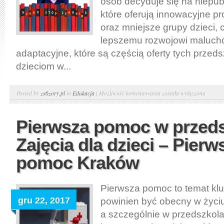
osób decyduje się na niepub
które oferują innowacyjne p
oraz mniejsze grupy dzieci, 
lepszemu rozwojowi maluchó
adaptacyjne, które są częścią oferty tych przed
dzieciom w...
Nauka
Posted by
zs6zory.pl
in
Edukacja
|
Możliwość komentowania
została wyłączona
w
niepublicznym
Pierwsza pomoc w przeds
przedszkolu
Zajęcia dla dzieci – Pierw
w
Krakowie.
pomoc Kraków
Zajęcia
adaptacyjne
Pierwsza pomoc to temat klu
gru 22, 2017
powinien być obecny w życi
a szczególnie w przedszkol