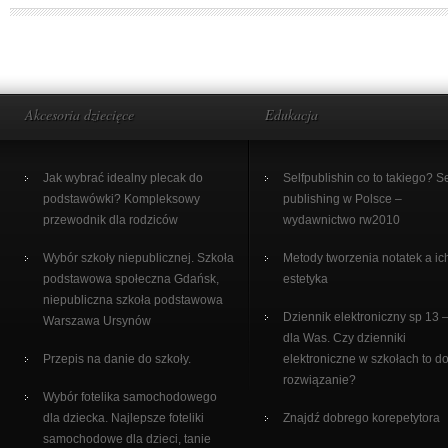
Akcesoria dziecięce
Edukacja
Jak wybrać idealny plecak do
Selfpublishin co to takiego? Se
podstawówki? Kompleksowy
publishing w Polsce –
przewodnik dla rodziców
wydawnictwo rw2010
Wybór szkoły niepublicznej. Szkoła
Metody tworzenia notatek a ic
podstawowa społeczna Gdańsk,
estetyka
niepubliczna szkoła podstawowa
Dziennik elektroniczny sp 13 –
Warszawa Ursynów
dla Was. Czy dzienniki
Przepis na danie do szkoły.
elektroniczne w szkołach to d
rozwiązanie?
Wybór fotelika samochodowego
dla dziecka. Najlepsze foteliki
Znajdź dobrego korepetytora
samochodowe dla dzieci, tanie