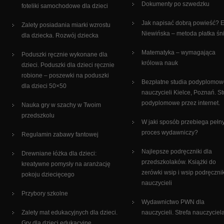
Dokumenty po szwedzku
foteliki samochodowe dla dzieci
Jak napisać dobrą powieść? 
Zalety posiadania miarki wzrostu
Niewińska – metoda płatka śn
dla dziecka. Rozwój dziecka
Matematyka – wymagająca
Poduszki ręcznie wykonane dla
królowa nauk
dzieci. Poduszki dla dzieci ręcznie
robione – poszewki na poduszki
Bezpłatne studia podyplomow
dla dzieci 50×50
nauczycieli Kielce, Poznań. St
podyplomowe przez internet.
Nauka gry w szachy w Twoim
przedszkolu
W jaki sposób przebiega pełn
proces wydawniczy?
Regulamin zabawy fantowej
Najlepsze podręczniki dla
Drewniane łóżka dla dzieci:
przedszkolaków. Książki do
kreatywne pomysły na aranżację
zerówki wsip i wsip podręcznik
pokoju dziecięcego
nauczycieli
Przybory szkolne
Wydawnictwo PWN dla
Zalety mat edukacyjnych dla dzieci.
nauczycieli. Strefa nauczyciel
Gry dla dzieci edukacyjne