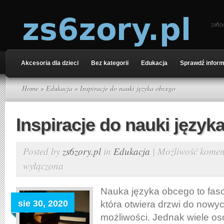
zs6z
Akcesoria dla dzieci
Bez kategorii
Edukacja
Sprawdź inform
Home
»
Edukacja
» Inspiracje do nauki języka obcego
Inspiracje do nauki język
Posted by
zs6zory.pl
in
Edukacja
|
Możliwość kome
wyłączona
Nauka języka obcego to fas
sie 30, 2020
która otwiera drzwi do nowych
możliwości. Jednak wiele os