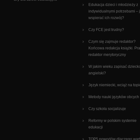
Edukacja dzieci i młodzieży z
indywidualnymi potrzebami – 
wspierać ich rozwój?
Czy FCE jest trudny?
Czym się zajmuje redaktor?
Końcowa redakcja książki. Pr
redaktor merytoryczny
W jakim wieku zapisać dzieck
angielski?
Język niemiecki, wciąż na topi
Metody nauki języków obcych
Czy szkoła socjalizuje
Reformy w polskim systemie
edukacji
TOP5 powodów dlaczego war