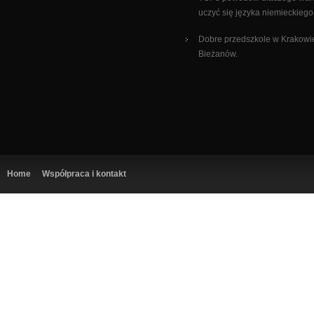
uczyć się języka niemieckiego
Dobre przedszkole w Krakowi
Bieżanów.
Home
Współpraca i kontakt