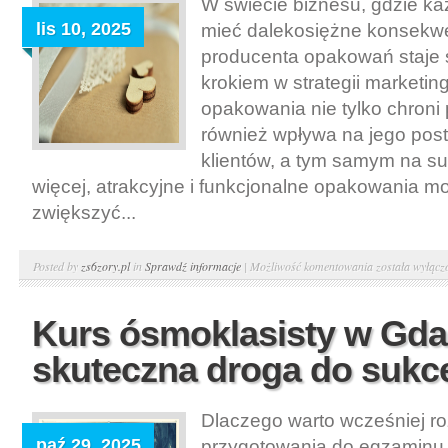
W świecie biznesu, gdzie k
są
lis 10, 2025
mieć dalekosiężne konsekw
kluczowe
etapy
producenta opakowań staje 
szkolenia
krokiem w strategii marketin
nowego
opakowania nie tylko chroni 
pracownika
również wpływa na jego post
klientów, a tym samym na su
więcej, atrakcyjne i funkcjonalne opakowania 
zwiększyć...
Jak
Posted by
zs6zory.pl
in
Sprawdź informacje
|
Możliwość komentowania
została wyłącz
wybrać
najlepszego
Kurs ósmoklasisty w Gda
producenta
skuteczna droga do sukc
opakowań
dla
Twojej
Dlaczego warto wcześniej r
firmy?
paź 29, 2025
przygotowania do egzaminu