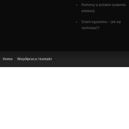
Reformy w polskim systemie
edukacji
Dzień egzaminu – jak się
zachować?
Home
Współpraca i kontakt