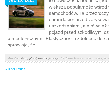
wrz 10, 2025
to nowoczesna technika, któ
większą popularność wśród w
samochodów. Ta przezroczysta
chroni lakier przed zarysowa
uszkodzeniami, ale również
pojazd przed szkodliwymi c
atmosferycznymi. Elastyczność i zdolność do s
sprawiają, że...
Zalety
Posted by
zs6zory.pl
in
Sprawdź informacje
|
Możliwość komentowania
została wyłącz
oklejania
« Older Entries
folią
PPF:
dlaczego
warto
zainwestować
w
ochronę