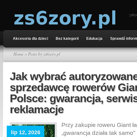
zs6z
Akcesoria dla dzieci
Bez kategorii
Edukacja
Sprawdź inform
Home
» Posts by zs6zory.pl
Jak wybrać autoryzowan
sprzedawcę rowerów Gia
Polsce: gwarancja, serwis
reklamacje
Przy zakupie roweru Giant ła
lip 12, 2026
„gwarancja działa tak samo”