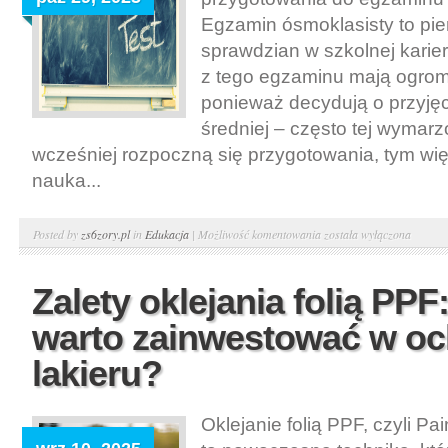
Egzamin ósmoklasisty to pi
sprawdzian w szkolnej karie
z tego egzaminu mają ogro
ponieważ decydują o przyjęc
średniej – często tej wymarz
wcześniej rozpoczną się przygotowania, tym wi
nauka...
Kurs
Posted by
zs6zory.pl
in
Edukacja
|
Możliwość komentowania
została wyłączona
ósmoklasisty
w
Zalety oklejania folią PPF
Gdańsku
warto zainwestować w o
–
skuteczna
lakieru?
droga
do
Oklejanie folią PPF, czyli Pai
sukcesu