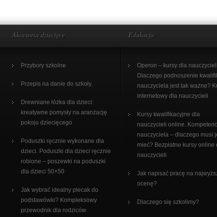
Akcesoria dziecięce
Edukacja
Przybory szkolne
Operon – kursy dla nauczycieli
Dlaczego podnoszenie kwalifi
Przepis na danie do szkoły.
nauczyciela jest tak ważne? K
internetowy dla nauczycieli
Drewniane łóżka dla dzieci:
kreatywne pomysły na aranżację
Kursy kwalifikacyjne dla
pokoju dziecięcego
nauczycieli online. Kompetenc
nauczyciela – dlaczego musi j
Poduszki ręcznie wykonane dla
mieć? Bezpłatne kursy online 
dzieci. Poduszki dla dzieci ręcznie
nauczycieli
robione – poszewki na poduszki
dla dzieci 50×50
Jak napisać pracę na najwyżs
ocenę?
Jak wybrać idealny plecak do
podstawówki? Kompleksowy
Dlaczego się szkolimy?
przewodnik dla rodziców