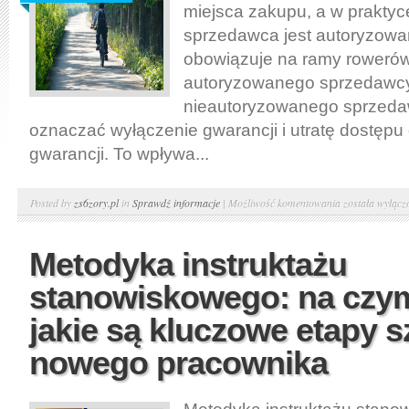
miejsca zakupu, a w praktyce
sprzedawca jest autoryzowa
obowiązuje na ramy rowerów
autoryzowanego sprzedawcy
nieautoryzowanego sprzed
oznaczać wyłączenie gwarancji i utratę dostępu
gwarancji. To wpływa...
Jak
Posted by
zs6zory.pl
in
Sprawdź informacje
|
Możliwość komentowania
została wyłącz
wybrać
autoryzowane
Metodyka instruktażu
sprzedawcę
stanowiskowego: na czym
rowerów
Giant
jakie są kluczowe etapy s
w
nowego pracownika
Polsce:
gwarancja,
serwis