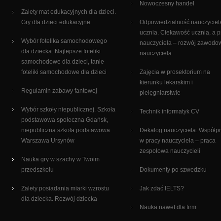
Nowoczesny handel
Zalety mat edukacyjnych dla dzieci.
Gry dla dzieci edukacyjne
Odpowiedzialność nauczyciel
ucznia. Ciekawość ucznia, a 
Wybór fotelika samochodowego
nauczyciela – rozwój zawodo
dla dziecka. Najlepsze foteliki
nauczyciela
samochodowe dla dzieci, tanie
foteliki samochodowe dla dzieci
Zajęcia w prosektorium na
kierunku lekarskim i
Regulamin zabawy fantowej
pielęgniarstwie
Wybór szkoły niepublicznej. Szkoła
Technik informatyk CV
podstawowa społeczna Gdańsk,
niepubliczna szkoła podstawowa
Dekalog nauczyciela. Współp
Warszawa Ursynów
w pracy nauczyciela – praca
zespołowa nauczycieli
Nauka gry w szachy w Twoim
przedszkolu
Dokumenty po szwedzku
Zalety posiadania miarki wzrostu
Jak zdać IELTS?
dla dziecka. Rozwój dziecka
Nauka nawet dla firm