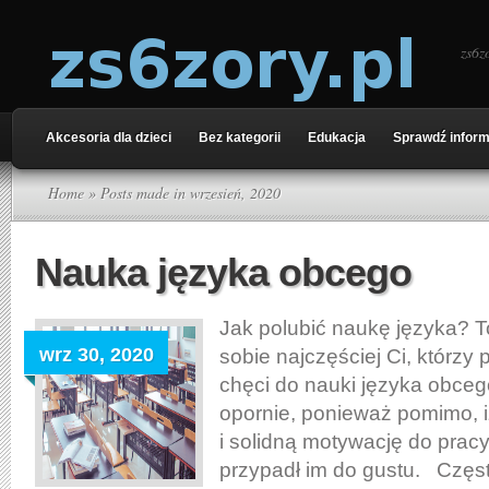
zs6z
Akcesoria dla dzieci
Bez kategorii
Edukacja
Sprawdź inform
Home
» Posts made in wrzesień, 2020
Nauka języka obcego
Jak polubić naukę języka? T
wrz 30, 2020
sobie najczęściej Ci, którzy
chęci do nauki języka obcego,
opornie, ponieważ pomimo, i
i solidną motywację do pracy 
przypadł im do gustu. Częst