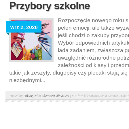
Przybory szkolne
Rozpoczęcie nowego roku s
wrz 2, 2020
pełen emocji, ale także wyz
jeśli chodzi o zakupy przyb
Wybór odpowiednich artykuł
lada zadaniem, zwłaszcza g
uwzględnić różnorodne potr
zależności od klasy i przedm
takie jak zeszyty, długopisy czy plecaki stają się 
niezbędnymi...
Przybory
Posted by
zs6zory.pl
in
Akcesoria dla dzieci
|
Możliwość komentowania
została wyłącz
szkolne