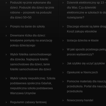
Poduszki ręcznie wykonane dla
Dziennik elektroniczny sp 13 –
dzieci. Poduszki dla dzieci ręcznie
dla Was. Czy dzienniki
robione – poszewki na poduszki
elektroniczne w szkołach to d
dla dzieci 50×50
rozwiązanie?
Przepis na danie do szkoły.
Dlaczego ebooki są takie drog
Koszt zakupu ebooków
Drewniane łóżka dla dzieci:
kreatywne pomysły na aranżację
Izolacja dziecka w klasie
pokoju dziecięcego
W jaki sposób przebiega pełn
Wybór fotelika samochodowego
proces wydawniczy?
dla dziecka. Najlepsze foteliki
Jak szybko się uczyć języków
samochodowe dla dzieci, tanie
foteliki samochodowe dla dzieci
Opiekunki w Niemczech
Wybór szkoły niepublicznej. Szkoła
Pomocne materiały dla nauczy
podstawowa społeczna Gdańsk,
przedszkola. Portal dla nauczy
niepubliczna szkoła podstawowa
przedszkola
Warszawa Ursynów
Nowoczesny handel
Regulamin zabawy fantowej