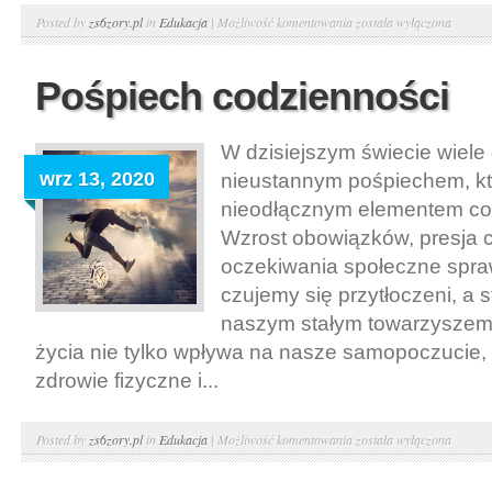
Popularne
Posted by
zs6zory.pl
in
Edukacja
|
Możliwość komentowania
została wyłączona
instrumenty
muzyczne
Pośpiech codzienności
W dzisiejszym świecie wiele
wrz 13, 2020
nieustannym pośpiechem, któ
nieodłącznym elementem co
Wzrost obowiązków, presja 
oczekiwania społeczne spraw
czujemy się przytłoczeni, a st
naszym stałym towarzyszem
życia nie tylko wpływa na nasze samopoczucie, 
zdrowie fizyczne i...
Pośpiech
Posted by
zs6zory.pl
in
Edukacja
|
Możliwość komentowania
została wyłączona
codzienności