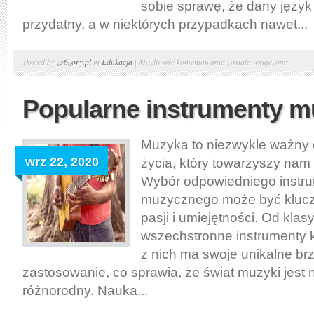
sobie sprawę, że dany języ
przydatny, a w niektórych przypadkach nawet...
Nauka
Posted by
zs6zory.pl
in
Edukacja
|
Możliwość komentowania
została wyłączona
języka
obcego
Popularne instrumenty 
Muzyka to niezwykle ważny
wrz 22, 2020
życia, który towarzyszy nam
Wybór odpowiedniego instr
muzycznego może być klucz
pasji i umiejętności. Od klas
wszechstronne instrumenty 
z nich ma swoje unikalne brz
zastosowanie, co sprawia, że świat muzyki jest 
różnorodny. Nauka...