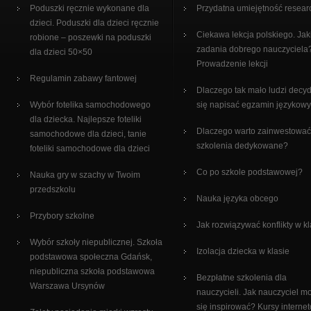
Poduszki ręcznie wykonane dla
Przydatna umiejętność resear
dzieci. Poduszki dla dzieci ręcznie
Ciekawa lekcja polskiego. Jak
robione – poszewki na poduszki
zadania dobrego nauczyciela
dla dzieci 50×50
Prowadzenie lekcji
Regulamin zabawy fantowej
Dlaczego tak mało ludzi decy
Wybór fotelika samochodowego
się napisać egzamin językow
dla dziecka. Najlepsze foteliki
Dlaczego warto zainwestować
samochodowe dla dzieci, tanie
szkolenia dedykowane?
foteliki samochodowe dla dzieci
Co po szkole podstawowej?
Nauka gry w szachy w Twoim
przedszkolu
Nauka języka obcego
Przybory szkolne
Jak rozwiązywać konflikty w kl
Wybór szkoły niepublicznej. Szkoła
Izolacja dziecka w klasie
podstawowa społeczna Gdańsk,
niepubliczna szkoła podstawowa
Bezpłatne szkolenia dla
Warszawa Ursynów
nauczycieli. Jak nauczyciel m
się inspirować? Kursy interne