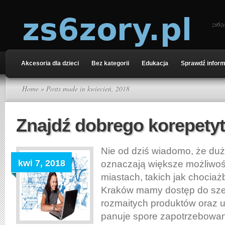
zs6z
Akcesoria dla dzieci
Bez kategorii
Edukacja
Sprawdź inform
Home
» Posts made in kwiecień, 2018
Znajdź dobrego korepety
Nie od dziś wiadomo, że duż
kwi 7, 2018
oznaczają większe możliwoś
miastach, takich jak chocia
Kraków mamy dostęp do sze
rozmaitych produktów oraz 
panuje spore zapotrzebowan