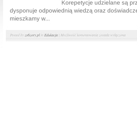
Korepetycje udzielane są pr
dysponuje odpowiednią wiedzą oraz doświadcze
mieszkamy w...
Znajdź
Posted by
zs6zory.pl
in
Edukacja
|
Możliwość komentowania
została wyłączona
dobrego
korepetytora