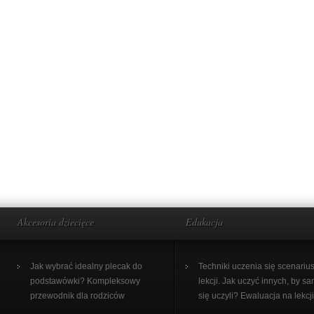
Akcesoria dziecięce
Edukacja
Jak wybrać idealny plecak do
Techniki uczenia się scenariu
podstawówki? Kompleksowy
lekcji. Jak uczyć innych, by sa
przewodnik dla rodziców
się uczyli? Ewaluacja na lekcji