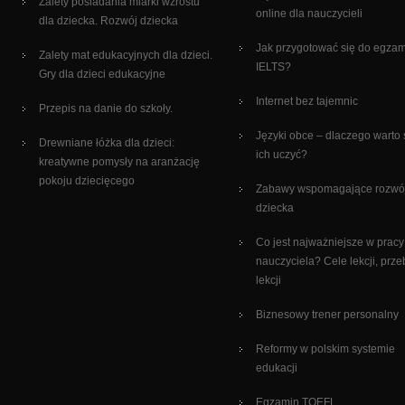
Zalety posiadania miarki wzrostu
online dla nauczycieli
dla dziecka. Rozwój dziecka
Jak przygotować się do egza
Zalety mat edukacyjnych dla dzieci.
IELTS?
Gry dla dzieci edukacyjne
Internet bez tajemnic
Przepis na danie do szkoły.
Języki obce – dlaczego warto 
Drewniane łóżka dla dzieci:
ich uczyć?
kreatywne pomysły na aranżację
pokoju dziecięcego
Zabawy wspomagające rozwó
dziecka
Co jest najważniejsze w pracy
nauczyciela? Cele lekcji, prze
lekcji
Biznesowy trener personalny
Reformy w polskim systemie
edukacji
Egzamin TOEFL