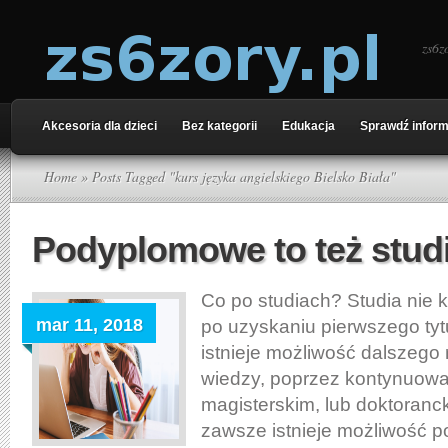
zs6z
Akcesoria dla dzieci
Bez kategorii
Edukacja
Sprawdź inform
Home
» Posts Tagged "kurs języka angielskiego Bielsko Biała"
Podyplomowe to też stud
Co po studiach? Studia nie 
mar 11, 2018
po uzyskaniu pierwszego ty
istnieje możliwość dalszego
wiedzy, poprzez kontynuowan
magisterskim, lub doktoranc
zawsze istnieje możliwość po