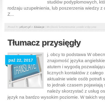
studiów podyplomowych, któ
rodzaju uzupełnienia, lub poszerzenia wiedzy z
Z...
Podyplomowe
Posted by
zs6zory.pl
in
Edukacja
|
Możliwość komentowania
została wyłączona
to
też
Tłumacz przysięgły
studia
j. obcy to podstawa W obec
paź 22, 2017
znajomość języka angielski
atutem i wygodą pozwalając
licznych kontaktów z całego
aktualnie wiele osób potrafi 
to jednak czasem pojawiają 
należy skorzystać z usług o
język na bardzo wysokim poziomie. W takich wy