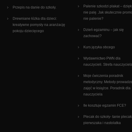
Palenie szkodzi plakat – dzięk
Przepis na danie do szkoły.
nie palę. Jak skutecznie pro
Drewniane łóżka dla dzieci:
nie palenie?
kreatywne pomysły na aranżację
Dzień egzaminu – jak się
pokoju dziecięcego
zachować?
Kurs języka obcego
Wydawnictwo PWN dla
nauczycieli. Strefa nauczyciel
Moje ćwiczenia poradnik
metodyczny. Metody prowadz
zajęć w książce. Poradnik dla
nauczyciela
Ile kosztuje egzamin FCE?
Plecak do szkoły- tanie plecak
pierwszaka i nastolatka