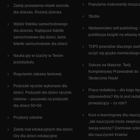
Popularne instrumenty muzyc
Zalety posiadania miarki wzrostu
dla dziecka. Rozwój dziecka
Studia.
Wybór fotelika samochodowego
Wydawnictwo self publishing 
dla dziecka. Najlepsze foteliki
publikacja książki na własną 
samochodowe dla dzieci, tanie
foteliki samochodowe dla dzieci
TOP5 powodów dlaczego war
uczyć się języka niemieckiego
Nauka gry w szachy w Twoim
przedszkolu
Sukces na Maturze: Twój
Kompleksowy Przewodnik do
Regulamin zabawy fantowej
Skutecznej Nauki
Poduszki ręcznie wykonane dla
Praca redaktora – dla kogo bę
dzieci. Poduszki dla dzieci ręcznie
odpowiednia? Kto to jest reda
robione – poszewki na poduszki
prowadzący – co robi?
dla dzieci 50×50
Kurs e-learningowy dla nauczy
Przybory szkolne
.Jak nauczyciel może zwiększ
swoją wiedzę? Darmowe szko
Zalety mat edukacyjnych dla dzieci.
dla nauczycieli Kraków
Gry dla dzieci edukacyjne