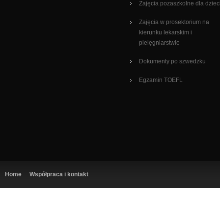
Zajęcia pozaszkolne dla dziec
Zajęcia w prosektorium na
kierunku lekarskim i
pielęgniarstwie
Dokumenty po szwedzku
Egzamin TOEFL
Home
Współpraca i kontakt