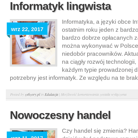
Informatyk lingwista
na
topie
Informatyka, a języki obce I
wrz 22, 2017
ostatnim roku jeden z bardzo
bardzo dobrze opłacanych 
można wykonywać w Polsce, 
niedobór pracowników. Aktu
na ciągły rozwój technologii,
każdym typie prowadzonej dz
potrzebny jest informatyk. Ze względu na te brak
Informatyk
Posted by
zs6zory.pl
in
Edukacja
|
Możliwość komentowania
została wyłączona
lingwista
Nowoczesny handel
Czy handel się zmienia? Han