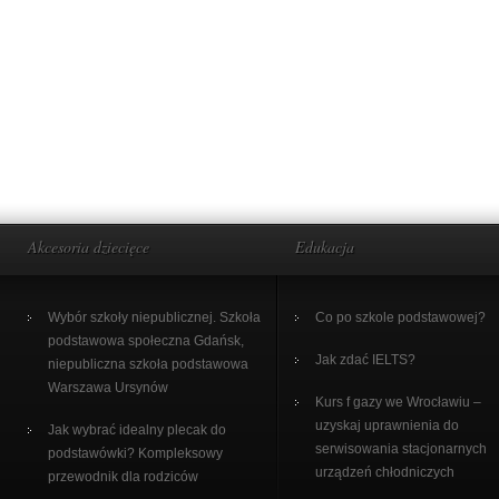
Akcesoria dziecięce
Edukacja
Wybór szkoły niepublicznej. Szkoła
Co po szkole podstawowej?
podstawowa społeczna Gdańsk,
Jak zdać IELTS?
niepubliczna szkoła podstawowa
Warszawa Ursynów
Kurs f gazy we Wrocławiu –
uzyskaj uprawnienia do
Jak wybrać idealny plecak do
serwisowania stacjonarnych
podstawówki? Kompleksowy
urządzeń chłodniczych
przewodnik dla rodziców