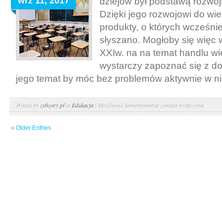
wrz 11, 2017
dziejów był podstawą rozwoju
Dzięki jego rozwojowi do wie
produkty, o których wcześnie
słyszano. Mogłoby się więc
XXIw. na na temat handlu wi
wystarczy zapoznać się z d
jego temat by móc bez problemów aktywnie w nim
Nowoczesny
Posted by
zs6zory.pl
in
Edukacja
|
Możliwość komentowania
została wyłączona
handel
« Older Entries