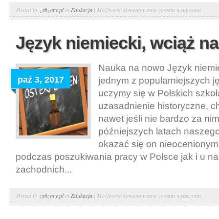
Tłumacz
Posted by
zs6zory.pl
in
Edukacja
|
Możliwość komentowania
została wyłączona
przysięgły
Język niemiecki, wciąż na
Nauka na nowo Język niemie
paź 3, 2017
jednym z popularniejszych j
uczymy się w Polskich szkoł
uzasadnienie historyczne, ch
nawet jeśli nie bardzo za n
późniejszych latach naszeg
okazać się on nieocenionym
podczas poszukiwania pracy w Polsce jak i u n
zachodnich...
Język
Posted by
zs6zory.pl
in
Edukacja
|
Możliwość komentowania
została wyłączona
niemiecki,
wciąż