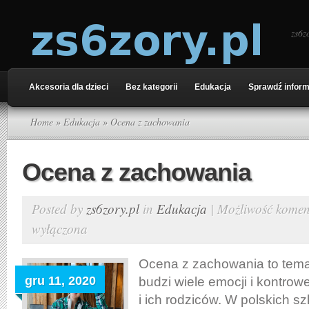
zs6z
Akcesoria dla dzieci
Bez kategorii
Edukacja
Sprawdź inform
Home
»
Edukacja
» Ocena z zachowania
Ocena z zachowania
Posted by
zs6zory.pl
in
Edukacja
|
Możliwość kome
wyłączona
Ocena z zachowania to temat
gru 11, 2020
budzi wiele emocji i kontrow
i ich rodziców. W polskich s