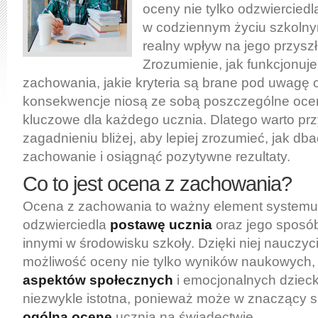
oceny nie tylko odzwiercied
w codziennym życiu szkolny
realny wpływ na jego przysz
Zrozumienie, jak funkcjonuj
zachowania, jakie kryteria są brane pod uwagę o
konsekwencje niosą ze sobą poszczególne oce
kluczowe dla każdego ucznia. Dlatego warto prz
zagadnieniu bliżej, aby lepiej zrozumieć, jak db
zachowanie i osiągnąć pozytywne rezultaty.
Co to jest ocena z zachowania?
Ocena z zachowania to ważny element systemu e
odzwierciedla
postawę ucznia
oraz jego sposó
innymi w środowisku szkoły. Dzięki niej nauczyc
możliwość oceny nie tylko wyników naukowych, 
aspektów społecznych
i emocjonalnych dzieck
niezwykle istotna, ponieważ może w znaczący 
ogólną ocenę
ucznia na świadectwie.