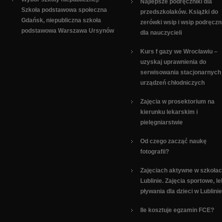
Najlepsze podręczniki dla
Szkoła podstawowa społeczna
przedszkolaków. Książki do
Gdańsk, niepubliczna szkoła
zerówki wsip i wsip podręczn
podstawowa Warszawa Ursynów
dla nauczycieli
Kurs f gazy we Wrocławiu –
uzyskaj uprawnienia do
serwisowania stacjonarnych
urządzeń chłodniczych
Zajęcia w prosektorium na
kierunku lekarskim i
pielęgniarstwie
Od czego zacząć naukę
fotografii?
Zajęciach aktywne w szkoła
Lublinie. Zajęcia sportowe, le
pływania dla dzieci w Lublinie
Ile kosztuje egzamin FCE?