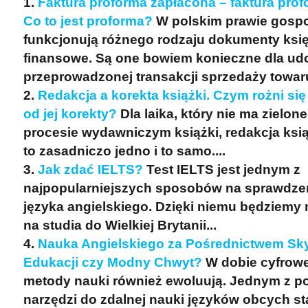
Faktura proforma zapłacona – faktura prof
Co to jest proforma?
W polskim prawie gosp
funkcjonują różnego rodzaju dokumenty księ
finansowe. Są one bowiem konieczne dla u
przeprowadzonej transakcji sprzedaży towaru
Redakcja a korekta książki. Czym rożni się
od jej korekty?
Dla laika, który nie ma zielon
procesie wydawniczym książki, redakcja książ
to zasadniczo jedno i to samo....
Jak zdać IELTS?
Test IELTS jest jednym z
najpopularniejszych sposobów na sprawdze
języka angielskiego. Dzięki niemu będziemy
na studia do Wielkiej Brytanii...
Nauka Angielskiego za Pośrednictwem Sk
Edukacji czy Modny Chwyt?
W dobie cyfrowej
metody nauki również ewoluują. Jednym z p
narzędzi do zdalnej nauki języków obcych sta