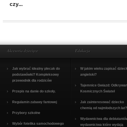
czy...
Akcesoria dziecięce
Edukacja
Jak wybrać idealny plecak do
W jakim wieku zapisać dziec
podstawówki? Kompleksowy
angielski?
przewodnik dla rodziców
Tajemnice Gwiazd: Odkrywan
Przepis na danie do szkoły.
Kosmicznych Świateł
Regulamin zabawy fantowej
Jak zainteresować dziecko
chemią od najmłodszych lat?
Przybory szkolne
Wydawnictwa dla debiutantó
Wybór fotelika samochodowego
wydawnictwa które wydają