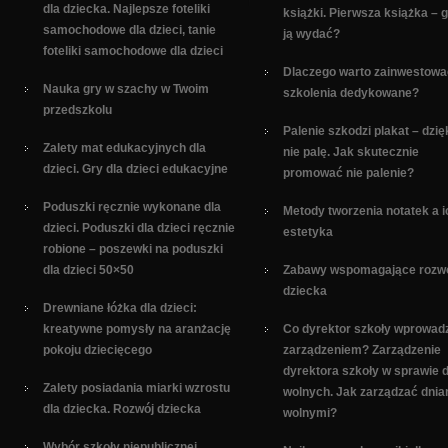
dla dziecka. Najlepsze foteliki
książki. Pierwsza książka – 
samochodowe dla dzieci, tanie
ją wydać?
foteliki samochodowe dla dzieci
Dlaczego warto zainwestowa
Nauka gry w szachy w Twoim
szkolenia dedykowane?
przedszkolu
Palenie szkodzi plakat – dzię
Zalety mat edukacyjnych dla
nie palę. Jak skutecznie
dzieci. Gry dla dzieci edukacyjne
promować nie palenie?
Poduszki ręcznie wykonane dla
Metody tworzenia notatek a i
dzieci. Poduszki dla dzieci ręcznie
estetyka
robione – poszewki na poduszki
dla dzieci 50×50
Zabawy wspomagające rozw
dziecka
Drewniane łóżka dla dzieci:
kreatywne pomysły na aranżację
Co dyrektor szkoły wprowad
pokoju dziecięcego
zarządzeniem? Zarządzenie
dyrektora szkoły w sprawie d
Zalety posiadania miarki wzrostu
wolnych. Jak zarządzać dnia
dla dziecka. Rozwój dziecka
wolnymi?
Wybór szkoły niepublicznej.