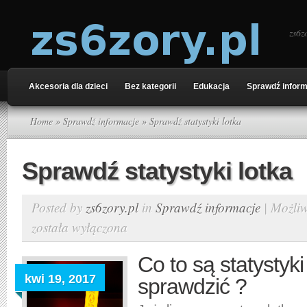
zs6z
Akcesoria dla dzieci
Bez kategorii
Edukacja
Sprawdź inform
Home
»
Sprawdź informacje
» Sprawdź statystyki lotka
Sprawdź statystyki lotka
Posted by
zs6zory.pl
in
Sprawdź informacje
|
Możli
została wyłączona
Co to są statystyki 
kwi 19, 2017
sprawdzić ?