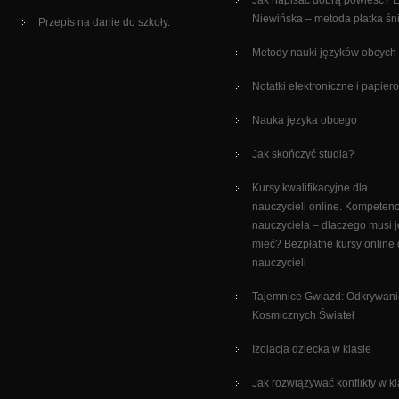
Jak napisać dobrą powieść? 
Niewińska – metoda płatka śn
Przepis na danie do szkoły.
Metody nauki języków obcych
Notatki elektroniczne i papier
Nauka języka obcego
Jak skończyć studia?
Kursy kwalifikacyjne dla
nauczycieli online. Kompetenc
nauczyciela – dlaczego musi j
mieć? Bezpłatne kursy online 
nauczycieli
Tajemnice Gwiazd: Odkrywani
Kosmicznych Świateł
Izolacja dziecka w klasie
Jak rozwiązywać konflikty w kl