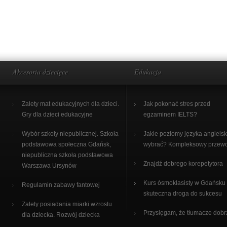
Akcesoria dziecięce
Edukacja
Zalety mat edukacyjnych dla dzieci.
Jak pokonać stres przed
Gry dla dzieci edukacyjne
egzaminem IELTS?
Wybór szkoły niepublicznej. Szkoła
Jakie poziomy języka angiels
podstawowa społeczna Gdańsk,
wybrać? Kompleksowy przew
niepubliczna szkoła podstawowa
Znajdź dobrego korepetytora
Warszawa Ursynów
Kurs ósmoklasisty w Gdańsku
Regulamin zabawy fantowej
skuteczna droga do sukcesu
Zalety posiadania miarki wzrostu
Przysięgam, że tłumacze dobr
dla dziecka. Rozwój dziecka