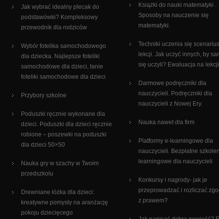
Książki do nauki matematyki .
Jak wybrać idealny plecak do
Sposoby na nauczenie się
podstawówki? Kompleksowy
matematyki.
przewodnik dla rodziców
Techniki uczenia się scenariu
Wybór fotelika samochodowego
lekcji. Jak uczyć innych, by sa
dla dziecka. Najlepsze foteliki
się uczyli? Ewaluacja na lekcji
samochodowe dla dzieci, tanie
foteliki samochodowe dla dzieci
Darmowe podręczniki dla
nauczycieli. Podręczniki dla
Przybory szkolne
nauczycieli z Nowej Ery.
Poduszki ręcznie wykonane dla
Nauka nawet dla firm
dzieci. Poduszki dla dzieci ręcznie
robione – poszewki na poduszki
Platformy e-learningowe dla
dla dzieci 50×50
nauczycieli. Bezpłatne szkolen
learningowe dla nauczycieli
Nauka gry w szachy w Twoim
przedszkolu
Konkursy i nagrody- jak je
przeprowadzać i rozliczać zg
Drewniane łóżka dla dzieci:
z prawem?
kreatywne pomysły na aranżację
pokoju dziecięcego