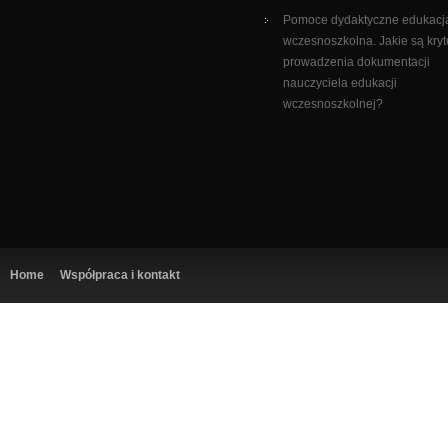
Pomoce dydaktyczne edukacj
wczesnoszkolna. Jakie są kryt
prowadzenia dokumentacji
nauczyciela edukacji
wczesnoszkolnej?
Home
Współpraca i kontakt