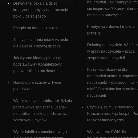
nauczycieli. Jak nauczyciel m
Drewniane łóżka dla dzieci:
się inspirować? Kursy interne
kreatywne pomysły na aranżację
online dla nauczycieli
pokoju dziecięcego
Kreatywna zabawa i relaks z
Przepis na danie do szkoły.
Matfel.pl
Zalety posiadania miarki wzrostu
Dekalog nauczyciela. Współp
dla dziecka. Rozwój dziecka
w pracy nauczyciela – praca
Jak wybrać idealny plecak do
zespołowa nauczycieli
podstawówki? Kompleksowy
Kursy kwalifikacyjne dla
przewodnik dla rodziców
nauczycieli online. Kompetenc
Nauka gry w szachy w Twoim
nauczyciela – dlaczego musi j
przedszkolu
mieć? Bezpłatne kursy online 
nauczycieli
Wybór szkoły niepublicznej. Szkoła
podstawowa społeczna Gdańsk,
Czym się zajmuje redaktor?
niepubliczna szkoła podstawowa
Końcowa redakcja książki. Pr
Warszawa Ursynów
redaktor merytoryczny
Wybór fotelika samochodowego
Wydawnictwo PWN dla