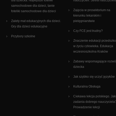
dla dziecka. Najlepsze foteliki
nauczycieli. Strefa nauczyciel
samochodowe dla dzieci, tanie
Zajęcia w prosektorium na
foteliki samochodowe dla dzieci
kierunku lekarskim i
Zalety mat edukacyjnych dla dzieci.
pielęgniarstwie
Gry dla dzieci edukacyjne
Czy FCE jest trudny?
Przybory szkolne
Znaczenie edukacji przedszko
w życiu człowieka. Edukacja
wczesnoszkolna Kraków
Zabawy wspomagające rozwó
dziecka
Jak szybko się uczyć języków
Kulturalna Obsługa
Ciekawa lekcja polskiego. Jak
zadania dobrego nauczyciela
Prowadzenie lekcji