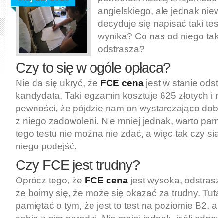
angielskiego, ale jednak nie
decyduje się napisać taki tes
wynika? Co nas od niego ta
odstrasza?
Czy to się w ogóle opłaca?
Nie da się ukryć, że
FCE cena
jest w stanie ods
kandydata. Taki egzamin kosztuje 625 złotych i
pewności, że pójdzie nam on wystarczająco dob
z niego zadowoleni. Nie mniej jednak, warto pam
tego testu nie można nie zdać, a więc tak czy si
niego podejść.
Czy FCE jest trudny?
Oprócz tego, że
FCE cena
jest wysoka, odstras
że boimy się, że może się okazać za trudny. Tu
pamiętać o tym, że jest to test na poziomie B2, 