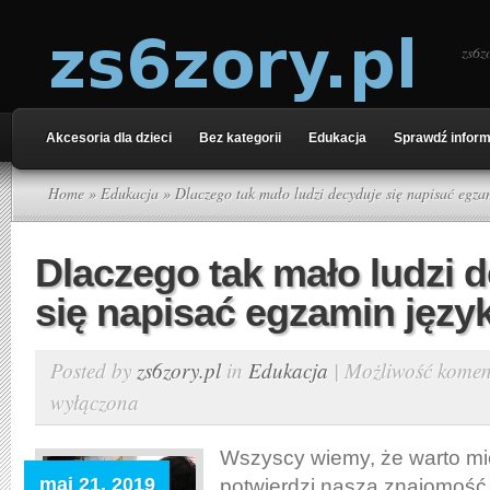
zs6z
Akcesoria dla dzieci
Bez kategorii
Edukacja
Sprawdź inform
Home
»
Edukacja
» Dlaczego tak mało ludzi decyduje się napisać egza
Dlaczego tak mało ludzi 
się napisać egzamin jęz
Posted by
zs6zory.pl
in
Edukacja
|
Możliwość kome
wyłączona
Wszyscy wiemy, że warto mieć
maj 21, 2019
potwierdzi naszą znajomość