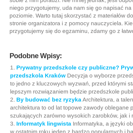
sobie z nim poradzi. Nie mniej jednak, jeśli odp
niego przygotujemy, uda nam się go napisać n
poziomie. Warto tutaj skorzystać z materiałów 
stronie organizatora i z pomocy nauczyciela. K
przygotujemy się do egzaminu, zdamy go z łatw
Podobne Wpisy:
Prywatny przedszkole czy publiczne? Pry
przedszkola Kraków
Decyzja o wyborze przeds
to jedno z kluczowych wyzwań, przed którymi st
lepszym rozwiązaniem będzie przedszkole public
By budować bez ryzyka
Architektura, a tale
architektura to od lat topowe zawody oblegane 
szukających zarówno wysokich zarobków, jak i 
Informatyk lingwista
Informatyka, a języki o
w ostatnim roku jeden z bardzo popularnych i b