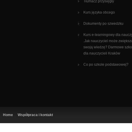
Tłumacz przysięgły
Kurs języka obcego
Dokumenty po szwedzku
Kurs e-learningowy dla nauczy
.Jak nauczyciel może zwiększ
swoją wiedzę? Darmowe szko
dla nauczycieli Kraków
Co po szkole podstawowej?
Home
Współpraca i kontakt