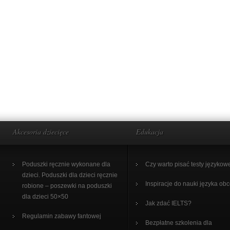
Akcesoria dziecięce
Edukacja
Poduszki ręcznie wykonane dla
Czy warto pisać testy językow
dzieci. Poduszki dla dzieci ręcznie
Inspiracje do nauki języka ob
robione – poszewki na poduszki
dla dzieci 50×50
Jak zdać IELTS?
Regulamin zabawy fantowej
Bezpłatne szkolenia dla